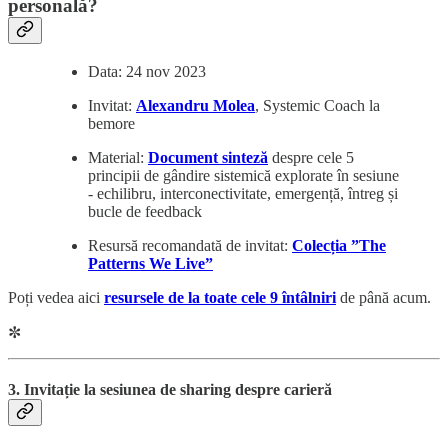
personală?
Data: 24 nov 2023
Invitat:
Alexandru Molea
, Systemic Coach la
bemore
Material:
Document sinteză
despre cele 5
principii de gândire sistemică explorate în sesiune
- echilibru, interconectivitate, emergență, întreg și
bucle de feedback
Resursă recomandată de invitat:
Colecția ”The
Patterns We Live”
Poți vedea aici
resursele de la toate cele 9 întâlniri
de până acum.
✼
3. Invitație la sesiunea de sharing despre carieră