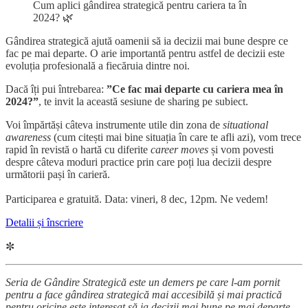
Cum aplici gândirea strategică pentru cariera ta în
2024? 🌿
Gândirea strategică ajută oamenii să ia decizii mai bune despre ce
fac pe mai departe. O arie importantă pentru astfel de decizii este
evoluția profesională a fiecăruia dintre noi.
Dacă îți pui întrebarea:
”Ce fac mai departe cu cariera mea în
2024?”
, te invit la această sesiune de sharing pe subiect.
Voi împărtăși câteva instrumente utile din zona de
situational
awareness
(cum citești mai bine situația în care te afli azi), vom trece
rapid în revistă o hartă cu diferite
career moves
și vom povesti
despre câteva moduri practice prin care poți lua decizii despre
următorii pași în carieră.
Participarea e gratuită. Data: vineri, 8 dec, 12pm. Ne vedem!
Detalii și înscriere
✼
Seria de Gândire Strategică este un demers pe care l-am pornit
pentru a face gândirea strategică mai accesibilă și mai practică
pentru oricine este interesat să ia decizii mai bune pe mai departe,