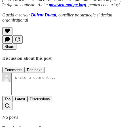
în diferite contexte. Aici e
povestea mai pe larg
, pentru cei curioși.
Gazdă a seriei:
Bülent Duagi
, consilier pe strategie și design
organizațional
Share
Discussion about this post
Comments
Restacks
Top
Latest
Discussions
No posts