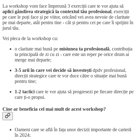
La workshop vom face împreună 3 exerciții care te vor ajuta să
aplici gândirea strategică la contextul tău profesional
, exerciții
pe care le poți face și pe viitor, oricând vei avea nevoie de claritate
pe mai departe, atât pentru tine - cât și pentru cei pe care îi sprijini în
jurul tău.
Vei pleca de la workshop cu:
o claritate mai bună pe
misiunea ta profesională
, contribuția
ta principală de zi cu zi - care este un reper pe orice drum ai
merge mai departe;
3-5 arii în care vei decide să investești
dpdv profesional,
direcții strategice care te vor duce către o situație mai bună
pentru tine;
1-2 tactici
care te vor ajuta să progresezi pe fiecare direcție pe
care ți-o propui.
Cine ar beneficia cel mai mult de acest workshop?
Oameni care se află în fața unor decizii importante de carieră
în 2024;