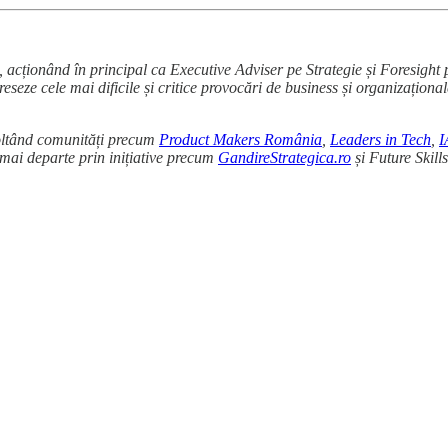
re, acționând în principal ca Executive Adviser pe Strategie și Foresight
eseze cele mai dificile și critice provocări de business și organizaționa
voltând comunități precum
Product Makers România
,
Leaders in Tech
,
I
e mai departe prin inițiative precum
GandireStrategica.ro
și Future Skill