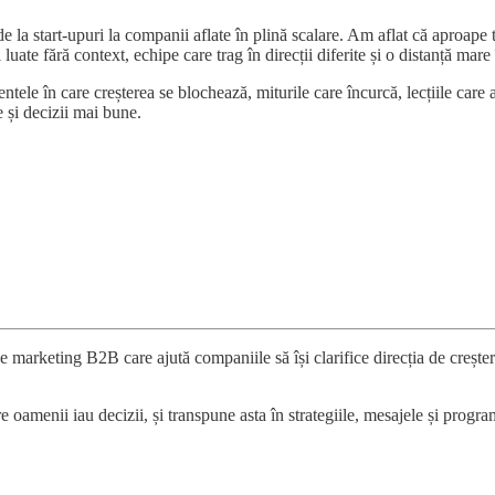
 de la start-upuri la companii aflate în plină scalare. Am aflat că aproape 
 luate fără context, echipe care trag în direcții diferite și o distanță mare
le în care creșterea se blochează, miturile care încurcă, lecțiile care aj
 și decizii mai bune.
de marketing B2B care ajută companiile să își clarifice direcția de creșter
 oamenii iau decizii, și transpune asta în strategiile, mesajele și progra