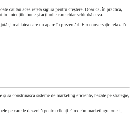
toate căutau acea rețetă sigură pentru creștere. Doar că, în practică,
 între intențiile bune și acțiunile care chiar schimbă ceva.
ută și realitatea care nu apare în prezentări. E o conversație relaxată
e și să construiască sisteme de marketing eficiente, bazate pe strategie,
mele pe care le dezvoltă pentru clienți. Crede în marketingul onest,