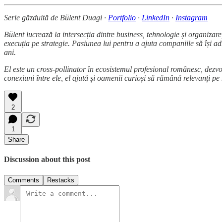
Serie găzduită de Bülent Duagi ·
Portfolio
·
LinkedIn
·
Instagram
Bülent lucrează la intersecția dintre business, tehnologie și organiza
execuția pe strategie. Pasiunea lui pentru a ajuta companiile să își adr
ani.
El este un cross-pollinator în ecosistemul profesional românesc, dez
conexiuni între ele, el ajută și oamenii curioși să rămână relevanți p
2
1
Share
Discussion about this post
Comments
Restacks