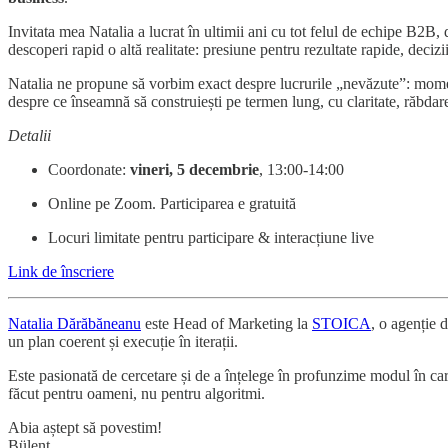
​Invitata mea Natalia a lucrat în ultimii ani cu tot felul de echipe B2B,
descoperi rapid o altă realitate: presiune pentru rezultate rapide, decizii
​Natalia ne propune să vorbim exact despre lucrurile „nevăzute”: momente
despre ce înseamnă să construiești pe termen lung, cu claritate, răbdare
Detalii
Coordonate:
vineri, 5 decembrie
, 13:00-14:00
Online pe Zoom. Participarea e gratuită
Locuri limitate pentru participare & interacțiune live
Link de înscriere
Natalia Dărăbăneanu
este Head of Marketing la
STOICA
, o agenție 
un plan coerent și execuție în iterații.
Este pasionată de cercetare și de a înțelege în profunzime modul în care
făcut pentru oameni, nu pentru algoritmi.
Abia aștept să povestim!
Bülent